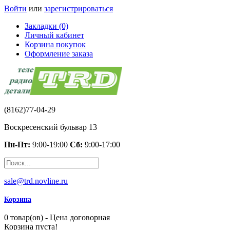
Войти
или
зарегистрироваться
Закладки (0)
Личный кабинет
Корзина покупок
Оформление заказа
(8162)77-04-29
Воскресенский бульвар 13
Пн-Пт:
9:00-19:00
Сб:
9:00-17:00
sale@trd.novline.ru
Корзина
0 товар(ов) - Цена договорная
Корзина пуста!