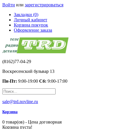
Войти
или
зарегистрироваться
Закладки (0)
Личный кабинет
Корзина покупок
Оформление заказа
(8162)77-04-29
Воскресенский бульвар 13
Пн-Пт:
9:00-19:00
Сб:
9:00-17:00
sale@trd.novline.ru
Корзина
0 товар(ов) - Цена договорная
Корзина пуста!