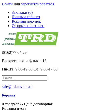
Войти
или
зарегистрироваться
Закладки (0)
Личный кабинет
Корзина покупок
Оформление заказа
(8162)77-04-29
Воскресенский бульвар 13
Пн-Пт:
9:00-19:00
Сб:
9:00-17:00
sale@trd.novline.ru
Корзина
0 товар(ов) - Цена договорная
Корзина пуста!