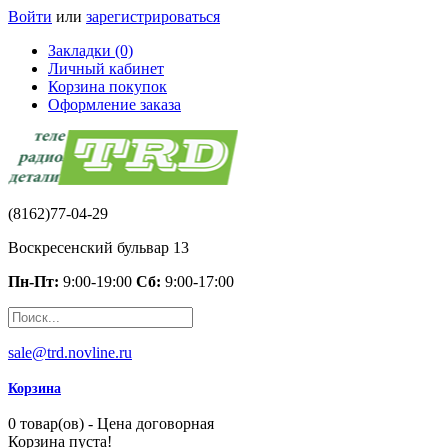
Войти
или
зарегистрироваться
Закладки (0)
Личный кабинет
Корзина покупок
Оформление заказа
(8162)77-04-29
Воскресенский бульвар 13
Пн-Пт:
9:00-19:00
Сб:
9:00-17:00
sale@trd.novline.ru
Корзина
0 товар(ов) - Цена договорная
Корзина пуста!