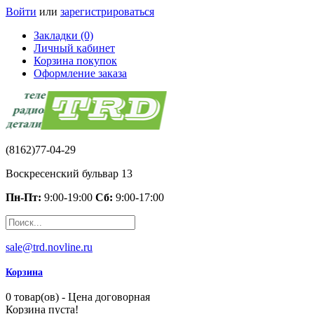
Войти
или
зарегистрироваться
Закладки (0)
Личный кабинет
Корзина покупок
Оформление заказа
(8162)77-04-29
Воскресенский бульвар 13
Пн-Пт:
9:00-19:00
Сб:
9:00-17:00
sale@trd.novline.ru
Корзина
0 товар(ов) - Цена договорная
Корзина пуста!