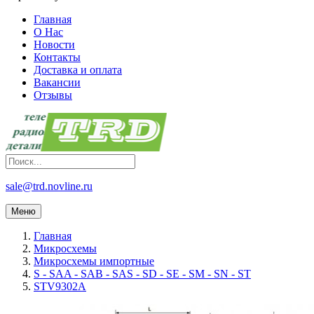
Главная
О Нас
Новости
Контакты
Доставка и оплата
Вакансии
Отзывы
sale@trd.novline.ru
Меню
Главная
Микросхемы
Микросхемы импортные
S - SAA - SAB - SAS - SD - SE - SM - SN - ST
STV9302A