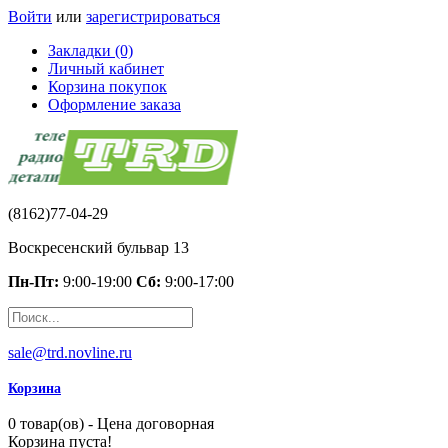
Войти
или
зарегистрироваться
Закладки (0)
Личный кабинет
Корзина покупок
Оформление заказа
(8162)77-04-29
Воскресенский бульвар 13
Пн-Пт:
9:00-19:00
Сб:
9:00-17:00
sale@trd.novline.ru
Корзина
0 товар(ов) - Цена договорная
Корзина пуста!