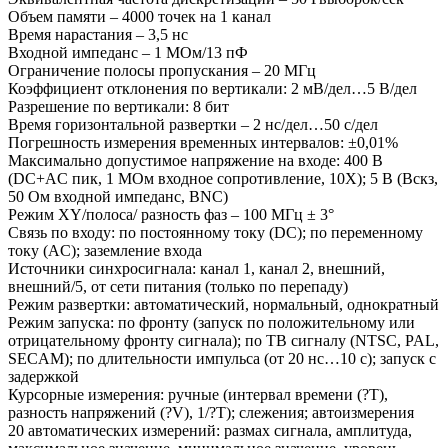
Объем памяти – 4000 точек на 1 канал
Время нарастания – 3,5 нс
Входной импеданс – 1 МОм/13 пФ
Ограничение полосы пропускания – 20 МГц
Коэффициент отклонения по вертикали: 2 мВ/дел…5 В/дел
Разрешение по вертикали: 8 бит
Время горизонтальной развертки – 2 нс/дел…50 с/дел
Погрешность измерения временных интервалов: ±0,01%
Максимально допустимое напряжение на входе: 400 В
(DC+AC пик, 1 МОм входное сопротивление, 10Х); 5 В (Вскз,
50 Ом входной импеданс, BNC)
Режим XY/полоса/ разность фаз – 100 МГц ± 3°
Связь по входу: по постоянному току (DC); по переменному
току (AC); заземление входа
Источники синхросигнала: канал 1, канал 2, внешний,
внешний/5, от сети питания (только по перепаду)
Режим развертки: автоматический, нормальный, однократный
Режим запуска: по фронту (запуск по положительному или
отрицательному фронту сигнала); по ТВ сигналу (NTSC, PAL,
SECAM); по длительности импульса (от 20 нс…10 с); запуск с
задержкой
Курсорные измерения: ручные (интервал времени (?T),
разность напряжений (?V), 1/?T); слежения; автоизмерения
20 автоматических измерений: размах сигнала, амплитуда,