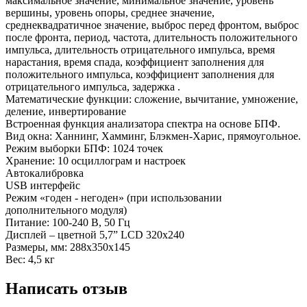
максимальное значение, минимальное значение, уровень
вершины, уровень опоры, среднее значение,
среднеквадратичное значение, выброс перед фронтом, выброс
после фронта, период, частота, длительность положительного
импульса, длительность отрицательного импульса, время
нарастания, время спада, коэффициент заполнения для
положительного импульса, коэффициент заполнения для
отрицательного импульса, задержка .
Математические функции: сложение, вычитание, умножение,
деление, инвертирование
Встроенная функция анализатора спектра на основе БПФ.
Вид окна: Ханнинг, Хамминг, Блэкмен-Харис, прямоугольное.
Режим выборки БПФ: 1024 точек
Хранение: 10 осциллограм и настроек
Автокалибровка
USB интерфейс
Режим «годен - негоден» (при использовании
дополнительного модуля)
Питание: 100-240 В, 50 Гц
Дисплей – цветной 5,7” LCD 320x240
Размеры, мм: 288х350х145
Вес: 4,5 кг
Написать отзыв