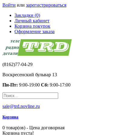
Войти
или
зарегистрироваться
Закладки (0)
Личный кабинет
Корзина покупок
Оформление заказа
(8162)77-04-29
Воскресенский бульвар 13
Пн-Пт:
9:00-19:00
Сб:
9:00-17:00
sale@trd.novline.ru
Корзина
0 товар(ов) - Цена договорная
Корзина пуста!