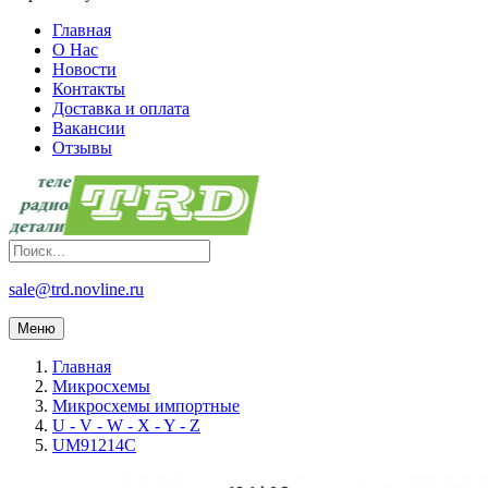
Главная
О Нас
Новости
Контакты
Доставка и оплата
Вакансии
Отзывы
sale@trd.novline.ru
Меню
Главная
Микросхемы
Микросхемы импортные
U - V - W - X - Y - Z
UM91214C