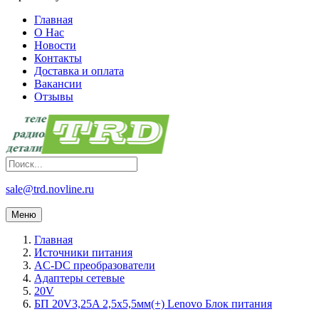
Главная
О Нас
Новости
Контакты
Доставка и оплата
Вакансии
Отзывы
sale@trd.novline.ru
Меню
Главная
Источники питания
AC-DC преобразователи
Адаптеры сетевые
20V
БП 20V3,25A 2,5х5,5мм(+) Lenovo Блок питания