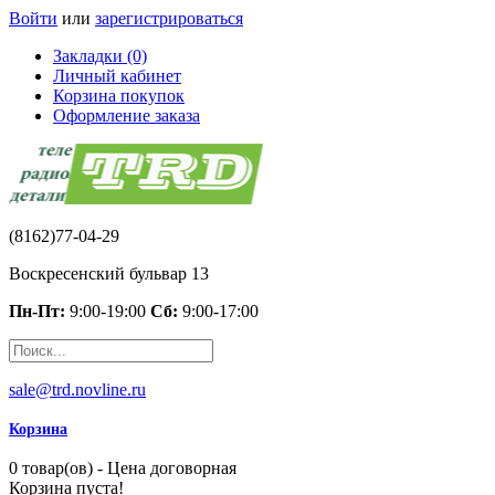
Войти
или
зарегистрироваться
Закладки (0)
Личный кабинет
Корзина покупок
Оформление заказа
(8162)77-04-29
Воскресенский бульвар 13
Пн-Пт:
9:00-19:00
Сб:
9:00-17:00
sale@trd.novline.ru
Корзина
0 товар(ов) - Цена договорная
Корзина пуста!