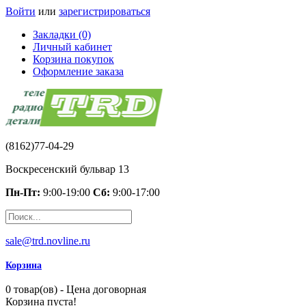
Войти
или
зарегистрироваться
Закладки (0)
Личный кабинет
Корзина покупок
Оформление заказа
(8162)77-04-29
Воскресенский бульвар 13
Пн-Пт:
9:00-19:00
Сб:
9:00-17:00
sale@trd.novline.ru
Корзина
0 товар(ов) - Цена договорная
Корзина пуста!