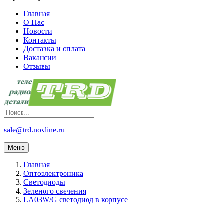
Главная
О Нас
Новости
Контакты
Доставка и оплата
Вакансии
Отзывы
sale@trd.novline.ru
Меню
Главная
Оптоэлектроника
Светодиоды
Зеленого свечения
LA03W/G светодиод в корпусе