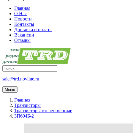
Главная
О Нас
Новости
Контакты
Доставка и оплата
Вакансии
Отзывы
sale@trd.novline.ru
Меню
Главная
Транзисторы
Транзисторы отечественные
3П604Б-2