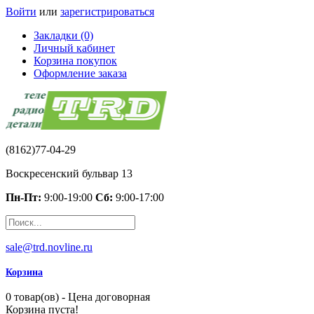
Войти
или
зарегистрироваться
Закладки (0)
Личный кабинет
Корзина покупок
Оформление заказа
(8162)77-04-29
Воскресенский бульвар 13
Пн-Пт:
9:00-19:00
Сб:
9:00-17:00
sale@trd.novline.ru
Корзина
0 товар(ов) - Цена договорная
Корзина пуста!