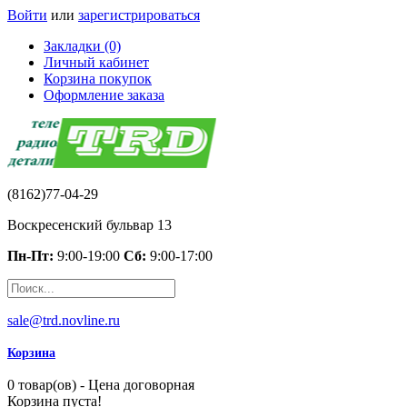
Войти
или
зарегистрироваться
Закладки (0)
Личный кабинет
Корзина покупок
Оформление заказа
(8162)77-04-29
Воскресенский бульвар 13
Пн-Пт:
9:00-19:00
Сб:
9:00-17:00
sale@trd.novline.ru
Корзина
0 товар(ов) - Цена договорная
Корзина пуста!