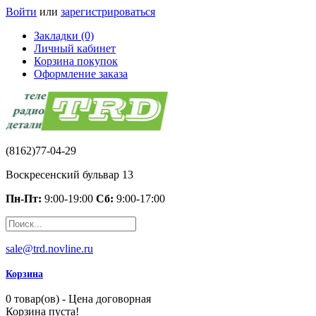
Войти
или
зарегистрироваться
Закладки (0)
Личный кабинет
Корзина покупок
Оформление заказа
(8162)77-04-29
Воскресенский бульвар 13
Пн-Пт:
9:00-19:00
Сб:
9:00-17:00
sale@trd.novline.ru
Корзина
0 товар(ов) - Цена договорная
Корзина пуста!