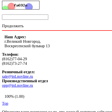
Продолжить
Наш Адрес:
г.Великий Новгород,
Воскресенский бульвар 13
Телефон:
(8162)77-04-29
(8162)73-27-74
Розничный отдел:
sale@trd.novline.ru
Производственный отдел
opp@trd.novline.ru
100% (1.00)
Top
Обращаем ваше внимание на то, что данный интернет-сайт но