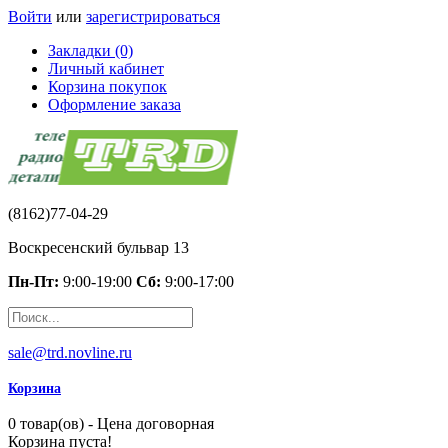
Войти
или
зарегистрироваться
Закладки (0)
Личный кабинет
Корзина покупок
Оформление заказа
(8162)77-04-29
Воскресенский бульвар 13
Пн-Пт:
9:00-19:00
Сб:
9:00-17:00
sale@trd.novline.ru
Корзина
0 товар(ов) - Цена договорная
Корзина пуста!