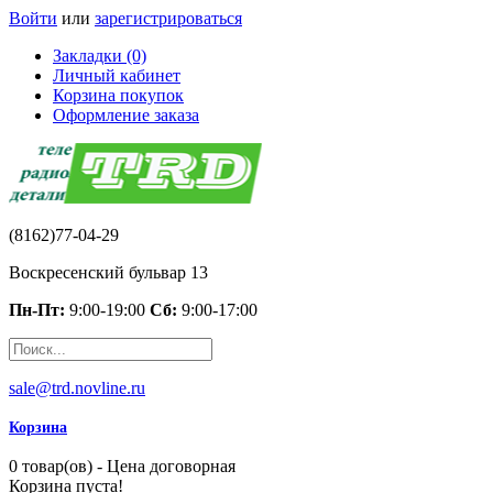
Войти
или
зарегистрироваться
Закладки (0)
Личный кабинет
Корзина покупок
Оформление заказа
(8162)77-04-29
Воскресенский бульвар 13
Пн-Пт:
9:00-19:00
Сб:
9:00-17:00
sale@trd.novline.ru
Корзина
0 товар(ов) - Цена договорная
Корзина пуста!