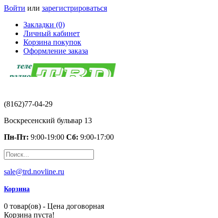
Войти
или
зарегистрироваться
Закладки (0)
Личный кабинет
Корзина покупок
Оформление заказа
(8162)77-04-29
Воскресенский бульвар 13
Пн-Пт:
9:00-19:00
Сб:
9:00-17:00
sale@trd.novline.ru
Корзина
0 товар(ов) - Цена договорная
Корзина пуста!