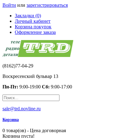
Войти
или
зарегистрироваться
Закладки (0)
Личный кабинет
Корзина покупок
Оформление заказа
(8162)77-04-29
Воскресенский бульвар 13
Пн-Пт:
9:00-19:00
Сб:
9:00-17:00
sale@trd.novline.ru
Корзина
0 товар(ов) - Цена договорная
Корзина пуста!