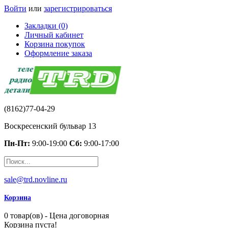
Войти
или
зарегистрироваться
Закладки (0)
Личный кабинет
Корзина покупок
Оформление заказа
(8162)77-04-29
Воскресенский бульвар 13
Пн-Пт:
9:00-19:00
Сб:
9:00-17:00
sale@trd.novline.ru
Корзина
0 товар(ов) - Цена договорная
Корзина пуста!