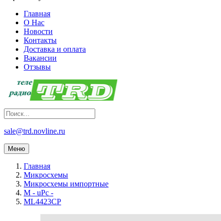
Главная
О Нас
Новости
Контакты
Доставка и оплата
Вакансии
Отзывы
sale@trd.novline.ru
Меню
Главная
Микросхемы
Микросхемы импортные
M - uPc -
ML4423CP