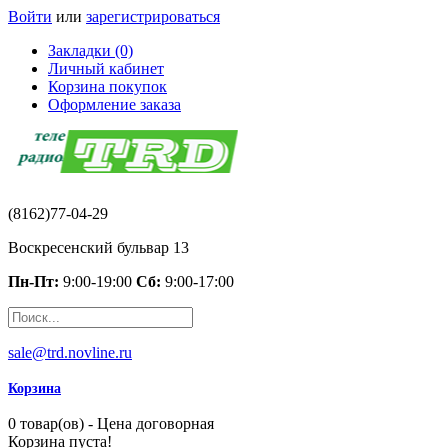
Войти
или
зарегистрироваться
Закладки (0)
Личный кабинет
Корзина покупок
Оформление заказа
(8162)77-04-29
Воскресенский бульвар 13
Пн-Пт:
9:00-19:00
Сб:
9:00-17:00
sale@trd.novline.ru
Корзина
0 товар(ов) - Цена договорная
Корзина пуста!