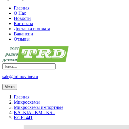
Главная
О Нас
Новости
Контакты
Доставка и оплата
Вакансии
Отзывы
sale@trd.novline.ru
Меню
Главная
Микросхемы
Микросхемы импортные
KA -KIA - KM - KS -
KGF2441