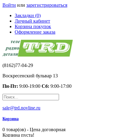
Войти
или
зарегистрироваться
Закладки (0)
Личный кабинет
Корзина покупок
Оформление заказа
(8162)77-04-29
Воскресенский бульвар 13
Пн-Пт:
9:00-19:00
Сб:
9:00-17:00
sale@trd.novline.ru
Корзина
0 товар(ов) - Цена договорная
Корзина пуста!