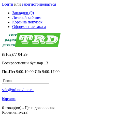
Войти
или
зарегистрироваться
Закладки (0)
Личный кабинет
Корзина покупок
Оформление заказа
(8162)77-04-29
Воскресенский бульвар 13
Пн-Пт:
9:00-19:00
Сб:
9:00-17:00
sale@trd.novline.ru
Корзина
0 товар(ов) - Цена договорная
Корзина пуста!