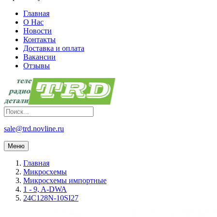
Главная
О Нас
Новости
Контакты
Доставка и оплата
Вакансии
Отзывы
sale@trd.novline.ru
Меню
Главная
Микросхемы
Микросхемы импортные
1 - 9, A-DWA
24C128N-10SI27