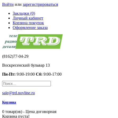
Войти
или
зарегистрироваться
Закладки (0)
Личный кабинет
Корзина покупок
Оформление заказа
(8162)77-04-29
Воскресенский бульвар 13
Пн-Пт:
9:00-19:00
Сб:
9:00-17:00
sale@trd.novline.ru
Корзина
0 товар(ов) - Цена договорная
Корзина пуста!