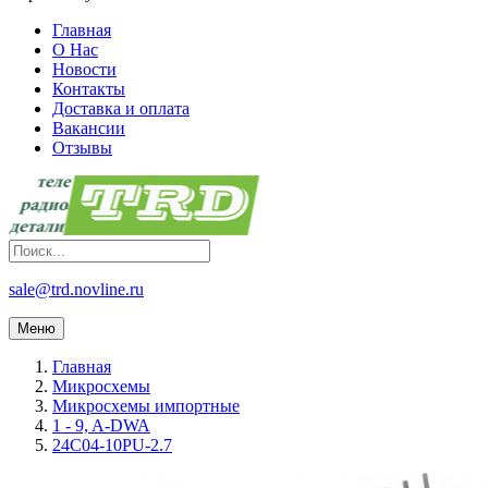
Главная
О Нас
Новости
Контакты
Доставка и оплата
Вакансии
Отзывы
sale@trd.novline.ru
Меню
Главная
Микросхемы
Микросхемы импортные
1 - 9, A-DWA
24C04-10PU-2.7