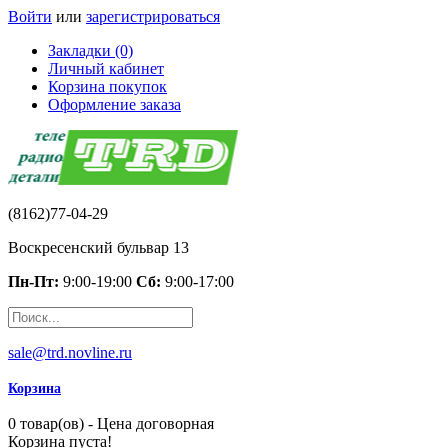
Войти
или
зарегистрироваться
Закладки (0)
Личный кабинет
Корзина покупок
Оформление заказа
(8162)77-04-29
Воскресенский бульвар 13
Пн-Пт:
9:00-19:00
Сб:
9:00-17:00
sale@trd.novline.ru
Корзина
0 товар(ов) - Цена договорная
Корзина пуста!