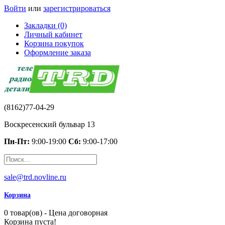
Войти
или
зарегистрироваться
Закладки (0)
Личный кабинет
Корзина покупок
Оформление заказа
(8162)77-04-29
Воскресенский бульвар 13
Пн-Пт:
9:00-19:00
Сб:
9:00-17:00
sale@trd.novline.ru
Корзина
0 товар(ов) - Цена договорная
Корзина пуста!