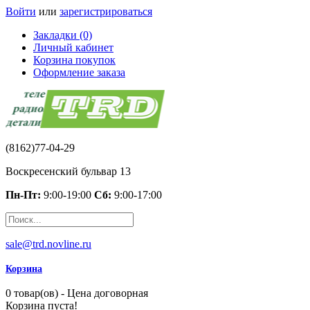
Войти
или
зарегистрироваться
Закладки (0)
Личный кабинет
Корзина покупок
Оформление заказа
(8162)77-04-29
Воскресенский бульвар 13
Пн-Пт:
9:00-19:00
Сб:
9:00-17:00
sale@trd.novline.ru
Корзина
0 товар(ов) - Цена договорная
Корзина пуста!