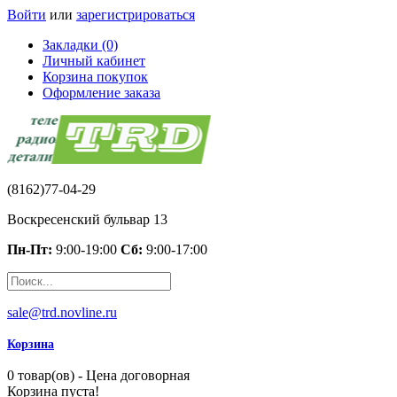
Войти
или
зарегистрироваться
Закладки (0)
Личный кабинет
Корзина покупок
Оформление заказа
(8162)77-04-29
Воскресенский бульвар 13
Пн-Пт:
9:00-19:00
Сб:
9:00-17:00
sale@trd.novline.ru
Корзина
0 товар(ов) - Цена договорная
Корзина пуста!