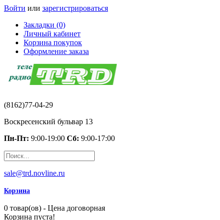
Войти
или
зарегистрироваться
Закладки (0)
Личный кабинет
Корзина покупок
Оформление заказа
(8162)77-04-29
Воскресенский бульвар 13
Пн-Пт:
9:00-19:00
Сб:
9:00-17:00
sale@trd.novline.ru
Корзина
0 товар(ов) - Цена договорная
Корзина пуста!