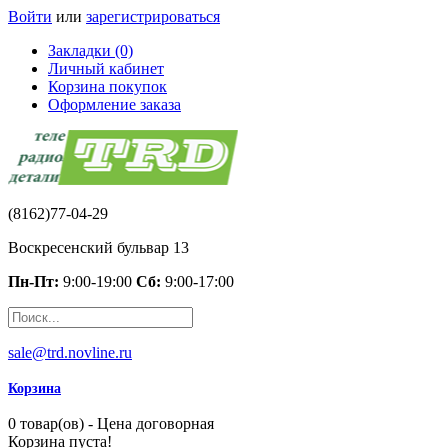
Войти
или
зарегистрироваться
Закладки (0)
Личный кабинет
Корзина покупок
Оформление заказа
(8162)77-04-29
Воскресенский бульвар 13
Пн-Пт:
9:00-19:00
Сб:
9:00-17:00
sale@trd.novline.ru
Корзина
0 товар(ов) - Цена договорная
Корзина пуста!