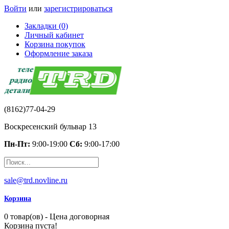
Войти
или
зарегистрироваться
Закладки (0)
Личный кабинет
Корзина покупок
Оформление заказа
(8162)77-04-29
Воскресенский бульвар 13
Пн-Пт:
9:00-19:00
Сб:
9:00-17:00
sale@trd.novline.ru
Корзина
0 товар(ов) - Цена договорная
Корзина пуста!