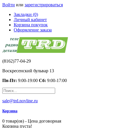
Войти
или
зарегистрироваться
Закладки (0)
Личный кабинет
Корзина покупок
Оформление заказа
(8162)77-04-29
Воскресенский бульвар 13
Пн-Пт:
9:00-19:00
Сб:
9:00-17:00
sale@trd.novline.ru
Корзина
0 товар(ов) - Цена договорная
Корзина пуста!