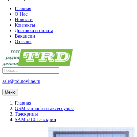
Главная
О Нас
Новости
Контакты
Доставка и оплата
Вакансии
Отзывы
sale@trd.novline.ru
Меню
Главная
GSM запчасти и аксессуары
Тачскрины
SAM i710 Тачскрин