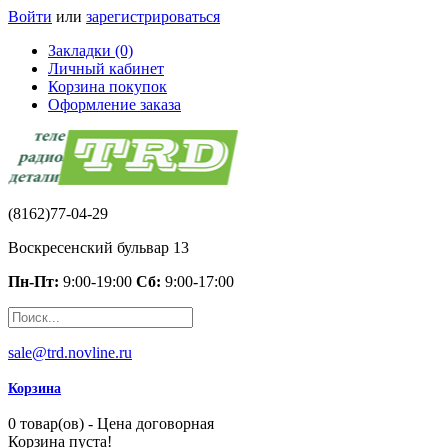
Войти
или
зарегистрироваться
Закладки (0)
Личный кабинет
Корзина покупок
Оформление заказа
(8162)77-04-29
Воскресенский бульвар 13
Пн-Пт:
9:00-19:00
Сб:
9:00-17:00
sale@trd.novline.ru
Корзина
0 товар(ов) - Цена договорная
Корзина пуста!