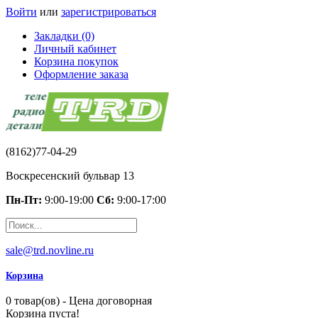
Войти
или
зарегистрироваться
Закладки (0)
Личный кабинет
Корзина покупок
Оформление заказа
(8162)77-04-29
Воскресенский бульвар 13
Пн-Пт:
9:00-19:00
Сб:
9:00-17:00
sale@trd.novline.ru
Корзина
0 товар(ов) - Цена договорная
Корзина пуста!