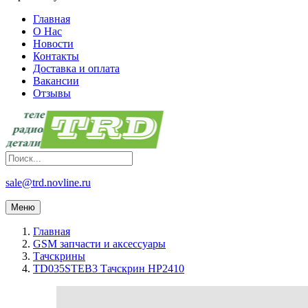
Главная
О Нас
Новости
Контакты
Доставка и оплата
Вакансии
Отзывы
sale@trd.novline.ru
Меню
Главная
GSM запчасти и аксессуары
Тачскрины
TD035STEB3 Тачскрин HP2410