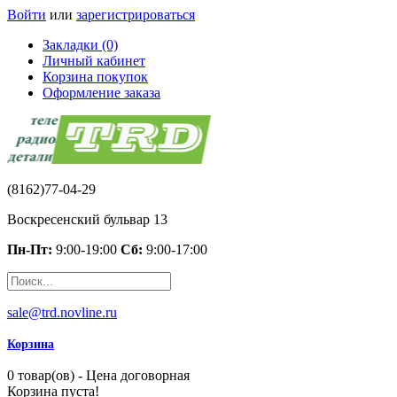
Войти
или
зарегистрироваться
Закладки (0)
Личный кабинет
Корзина покупок
Оформление заказа
(8162)77-04-29
Воскресенский бульвар 13
Пн-Пт:
9:00-19:00
Сб:
9:00-17:00
sale@trd.novline.ru
Корзина
0 товар(ов) - Цена договорная
Корзина пуста!