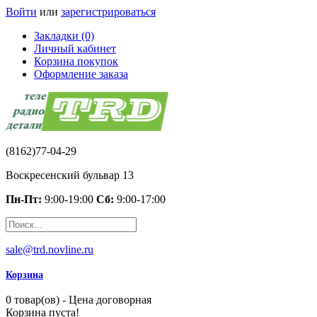
Войти
или
зарегистрироваться
Закладки (0)
Личный кабинет
Корзина покупок
Оформление заказа
(8162)77-04-29
Воскресенский бульвар 13
Пн-Пт:
9:00-19:00
Сб:
9:00-17:00
sale@trd.novline.ru
Корзина
0 товар(ов) - Цена договорная
Корзина пуста!