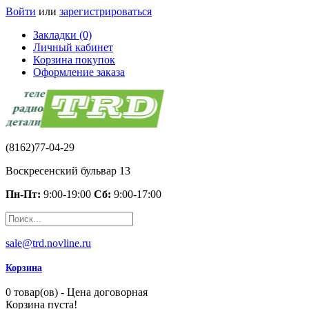
Войти
или
зарегистрироваться
Закладки (0)
Личный кабинет
Корзина покупок
Оформление заказа
(8162)77-04-29
Воскресенский бульвар 13
Пн-Пт:
9:00-19:00
Сб:
9:00-17:00
sale@trd.novline.ru
Корзина
0 товар(ов) - Цена договорная
Корзина пуста!