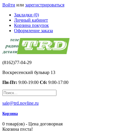
Войти
или
зарегистрироваться
Закладки (0)
Личный кабинет
Корзина покупок
Оформление заказа
(8162)77-04-29
Воскресенский бульвар 13
Пн-Пт:
9:00-19:00
Сб:
9:00-17:00
sale@trd.novline.ru
Корзина
0 товар(ов) - Цена договорная
Корзина пуста!