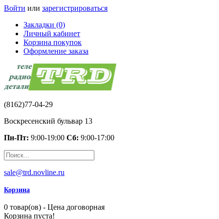
Войти
или
зарегистрироваться
Закладки (0)
Личный кабинет
Корзина покупок
Оформление заказа
(8162)77-04-29
Воскресенский бульвар 13
Пн-Пт:
9:00-19:00
Сб:
9:00-17:00
sale@trd.novline.ru
Корзина
0 товар(ов) - Цена договорная
Корзина пуста!