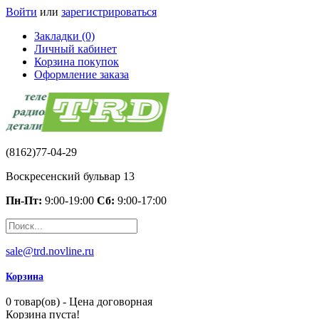
Войти
или
зарегистрироваться
Закладки (0)
Личный кабинет
Корзина покупок
Оформление заказа
(8162)77-04-29
Воскресенский бульвар 13
Пн-Пт:
9:00-19:00
Сб:
9:00-17:00
sale@trd.novline.ru
Корзина
0 товар(ов) - Цена договорная
Корзина пуста!