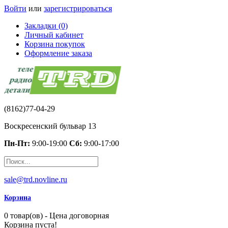
Войти
или
зарегистрироваться
Закладки (0)
Личный кабинет
Корзина покупок
Оформление заказа
(8162)77-04-29
Воскресенский бульвар 13
Пн-Пт:
9:00-19:00
Сб:
9:00-17:00
sale@trd.novline.ru
Корзина
0 товар(ов) - Цена договорная
Корзина пуста!