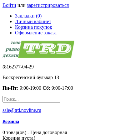
Войти
или
зарегистрироваться
Закладки (0)
Личный кабинет
Корзина покупок
Оформление заказа
(8162)77-04-29
Воскресенский бульвар 13
Пн-Пт:
9:00-19:00
Сб:
9:00-17:00
sale@trd.novline.ru
Корзина
0 товар(ов) - Цена договорная
Корзина пуста!