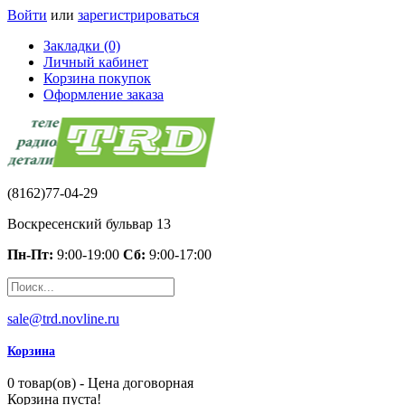
Войти
или
зарегистрироваться
Закладки (0)
Личный кабинет
Корзина покупок
Оформление заказа
(8162)77-04-29
Воскресенский бульвар 13
Пн-Пт:
9:00-19:00
Сб:
9:00-17:00
sale@trd.novline.ru
Корзина
0 товар(ов) - Цена договорная
Корзина пуста!