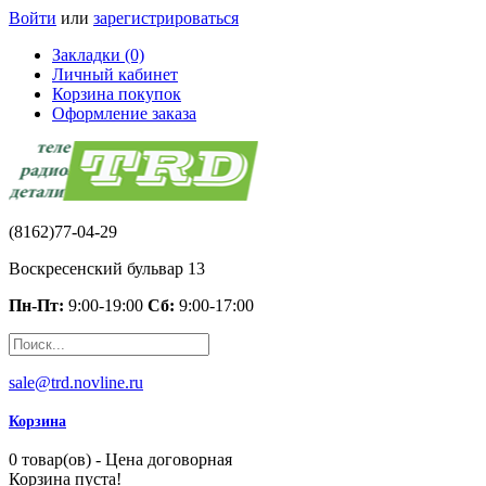
Войти
или
зарегистрироваться
Закладки (0)
Личный кабинет
Корзина покупок
Оформление заказа
(8162)77-04-29
Воскресенский бульвар 13
Пн-Пт:
9:00-19:00
Сб:
9:00-17:00
sale@trd.novline.ru
Корзина
0 товар(ов) - Цена договорная
Корзина пуста!