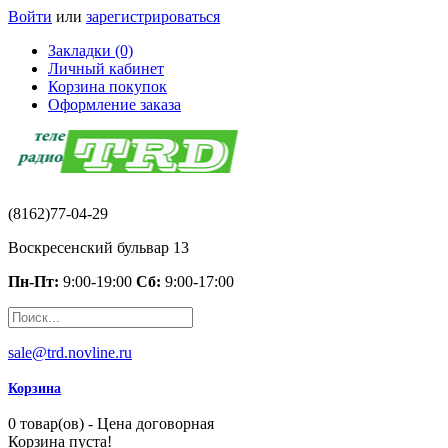
Войти
или
зарегистрироваться
Закладки (0)
Личный кабинет
Корзина покупок
Оформление заказа
(8162)77-04-29
Воскресенский бульвар 13
Пн-Пт:
9:00-19:00
Сб:
9:00-17:00
sale@trd.novline.ru
Корзина
0 товар(ов) - Цена договорная
Корзина пуста!