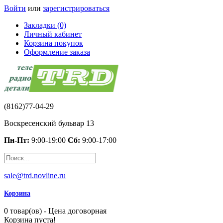
Войти
или
зарегистрироваться
Закладки (0)
Личный кабинет
Корзина покупок
Оформление заказа
(8162)77-04-29
Воскресенский бульвар 13
Пн-Пт:
9:00-19:00
Сб:
9:00-17:00
sale@trd.novline.ru
Корзина
0 товар(ов) - Цена договорная
Корзина пуста!