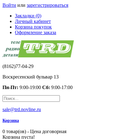
Войти
или
зарегистрироваться
Закладки (0)
Личный кабинет
Корзина покупок
Оформление заказа
(8162)77-04-29
Воскресенский бульвар 13
Пн-Пт:
9:00-19:00
Сб:
9:00-17:00
sale@trd.novline.ru
Корзина
0 товар(ов) - Цена договорная
Корзина пуста!