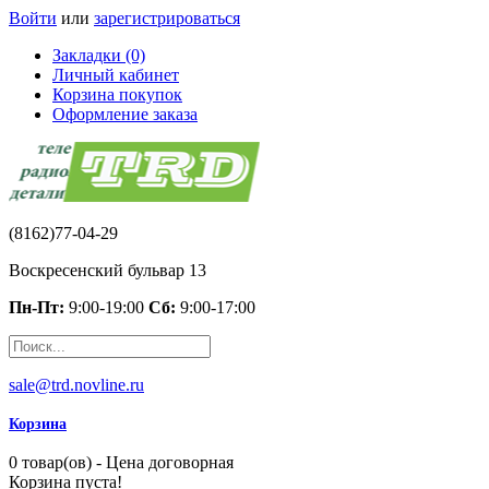
Войти
или
зарегистрироваться
Закладки (0)
Личный кабинет
Корзина покупок
Оформление заказа
(8162)77-04-29
Воскресенский бульвар 13
Пн-Пт:
9:00-19:00
Сб:
9:00-17:00
sale@trd.novline.ru
Корзина
0 товар(ов) - Цена договорная
Корзина пуста!