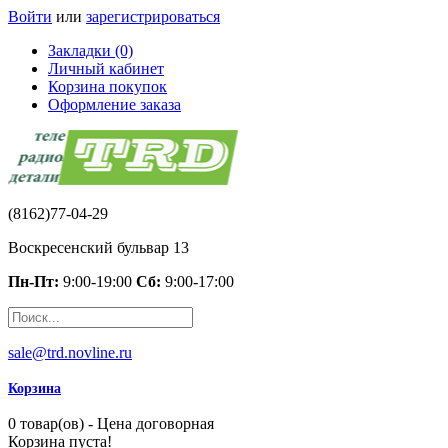
Войти
или
зарегистрироваться
Закладки (0)
Личный кабинет
Корзина покупок
Оформление заказа
(8162)77-04-29
Воскресенский бульвар 13
Пн-Пт:
9:00-19:00
Сб:
9:00-17:00
sale@trd.novline.ru
Корзина
0 товар(ов) - Цена договорная
Корзина пуста!