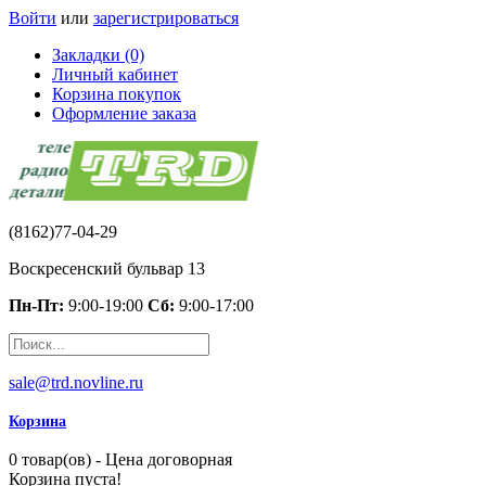
Войти
или
зарегистрироваться
Закладки (0)
Личный кабинет
Корзина покупок
Оформление заказа
(8162)77-04-29
Воскресенский бульвар 13
Пн-Пт:
9:00-19:00
Сб:
9:00-17:00
sale@trd.novline.ru
Корзина
0 товар(ов) - Цена договорная
Корзина пуста!