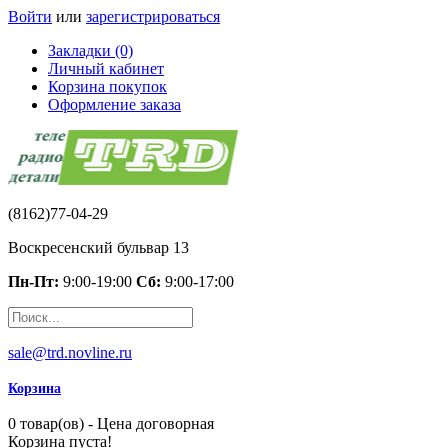
Войти
или
зарегистрироваться
Закладки (0)
Личный кабинет
Корзина покупок
Оформление заказа
(8162)77-04-29
Воскресенский бульвар 13
Пн-Пт:
9:00-19:00
Сб:
9:00-17:00
sale@trd.novline.ru
Корзина
0 товар(ов) - Цена договорная
Корзина пуста!